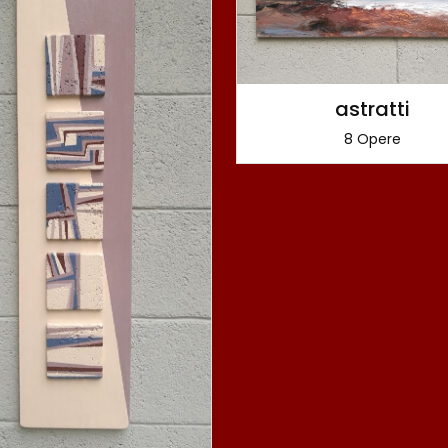
astratti
8 Opere