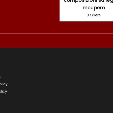
recupero
3 Opere
o
olicy
licy