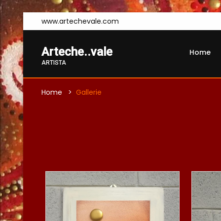
www.artechevale.com
Arteche..vale
Home
ARTISTA
Home
Gallerie