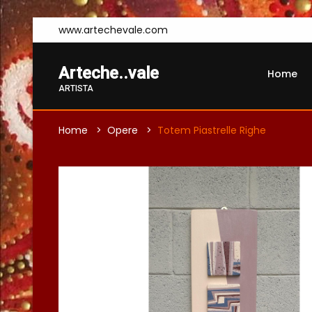
www.artechevale.com
Arteche..vale
Home
ARTISTA
Home
Opere
Totem Piastrelle Righe