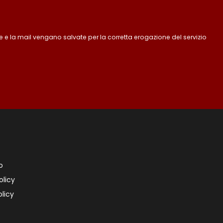
 e la mail vengano salvate per la corretta erogazione del servizio
o
olicy
licy