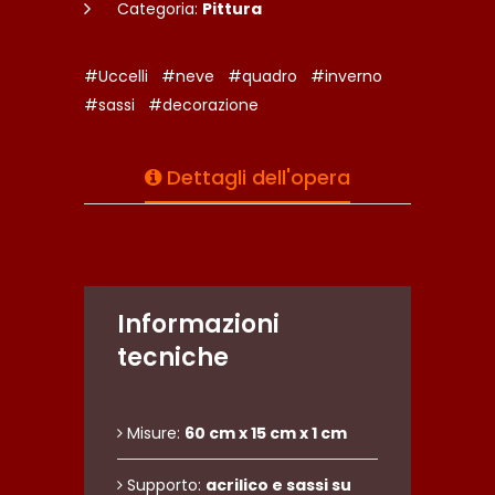
Categoria:
Pittura
#Uccelli
#neve
#quadro
#inverno
#sassi
#decorazione
Dettagli dell'opera
Informazioni
tecniche
Misure:
60 cm x 15 cm x 1 cm
Supporto:
acrilico e sassi su