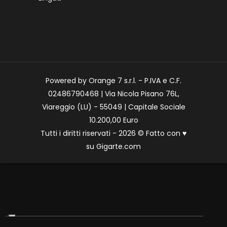
Powered by Orange 7 s.r.l. - P.IVA e C.F.
02486790468 | Via Nicola Pisano 76L,
Viareggio (LU) - 55049 | Capitale Sociale
10.200,00 Euro
Tutti i diritti riservati - 2026 © Fatto con
♥
su
Gigarte.com
Le tue preferenze relative alla privacy