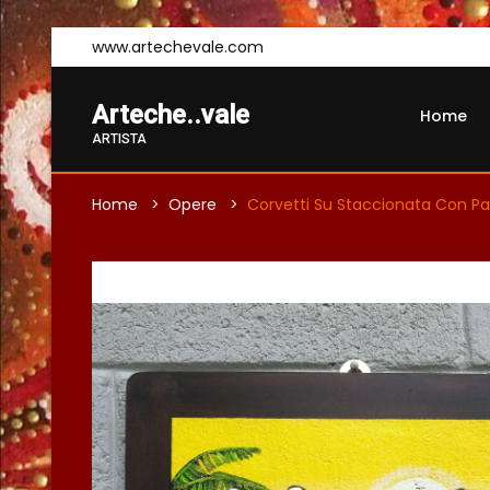
www.artechevale.com
Arteche..vale
Home
ARTISTA
Home
Opere
Corvetti Su Staccionata Con P