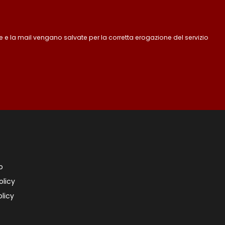
 e la mail vengano salvate per la corretta erogazione del servizio
o
olicy
licy